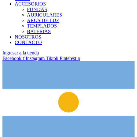
ACCESORIOS
FUNDAS
AURICULARES
AROS DE LUZ
TEMPLADOS
BATERIAS
NOSOTROS
CONTACTO
Ingresar a la tienda
Facebook-f
Instagram
Tiktok
Pinterest-p